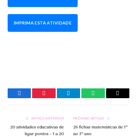
IMPRIMA ESTA ATIVIDADE
Facebook
Pinterest
Telegrama
WhatsApp
Copiar
Link
ARTIGO ANTERIOR
PRÓXIMO ARTIGO
20 atividades educativas de
26 fichas matemáticas de 1º
ligar pontos – 1 a 20
ao 3º ano