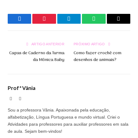
Facebook
Pinterest
Telegrama
WhatsApp
Copiar
Link
ARTIGO ANTERIOR
PRÓXIMO ARTIGO
Capas de Caderno da Turma
Como fazer crochê com
da Mônica Baby
desenhos de animais?
Profª Vânia
Site
Facebook
Sou a professora Vânia. Apaixonada pela educação,
alfabetização, Língua Portuguesa e mundo virtual. Criei o
Atividades para professores para auxiliar professores em sala
de aula. Sejam bem-vindos!