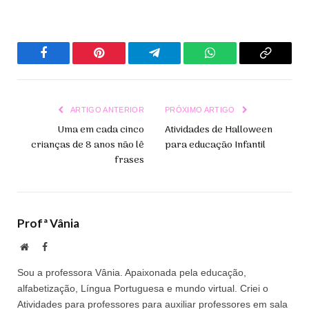
ATIVIDADE
Facebook
Pinterest
Telegrama
WhatsApp
Copiar
Link
ARTIGO ANTERIOR
PRÓXIMO ARTIGO
Uma em cada cinco
Atividades de Halloween
crianças de 8 anos não lê
para educação Infantil
frases
Profª Vânia
Site
Facebook
Sou a professora Vânia. Apaixonada pela educação,
alfabetização, Língua Portuguesa e mundo virtual. Criei o
Atividades para professores para auxiliar professores em sala