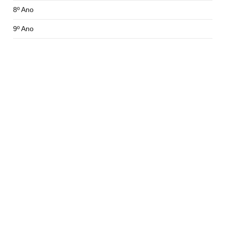
8º Ano
9º Ano