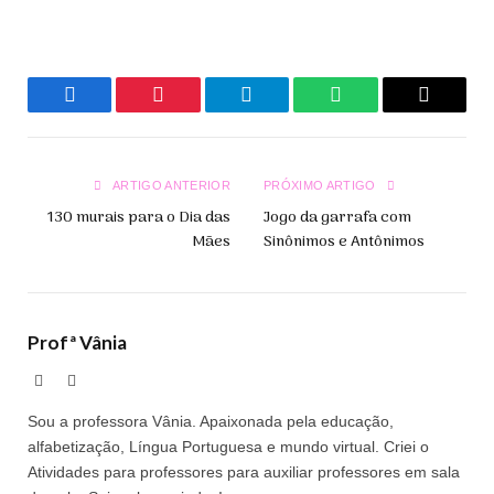
Facebook
Pinterest
Telegrama
WhatsApp
Copiar
Link
ARTIGO ANTERIOR
PRÓXIMO ARTIGO
130 murais para o Dia das
Jogo da garrafa com
Mães
Sinônimos e Antônimos
Profª Vânia
Site
Facebook
Sou a professora Vânia. Apaixonada pela educação,
alfabetização, Língua Portuguesa e mundo virtual. Criei o
Atividades para professores para auxiliar professores em sala