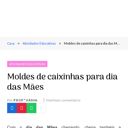
Casa
»
Atividades Educativas
»
Moldes de caixinhas para dia das Mães
ATIVIDADES EDUCATIVAS
Moldes de caixinhas para dia
das Mães
Por
PROFª VÂNIA
Nenhum comentário
Com o
dia das Mães
chegando, chega também a