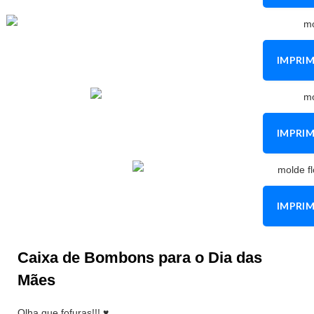
IMPRIM
IMPRIM
IMPRIM
Caixa de Bombons para o Dia das
Mães
Olha que fofuras!!! ♥