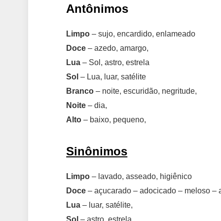
Antônimos
Limpo
– sujo, encardido, enlameado
Doce
– azedo, amargo,
Lua
– Sol, astro, estrela
Sol
– Lua, luar, satélite
Branco
– noite, escuridão, negritude,
Noite
– dia,
Alto
– baixo, pequeno,
Sinônimos
Limpo
– lavado, asseado, higiênico
Doce
– açucarado – adocicado – meloso –
Lua
– luar, satélite,
Sol
– astro, estrela