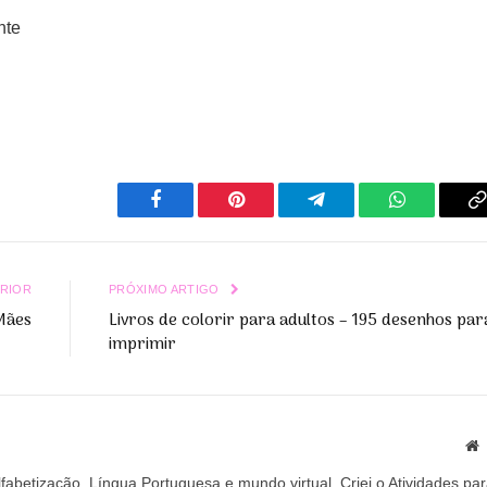
nte
Facebook
Pinterest
Telegrama
WhatsApp
C
L
RIOR
PRÓXIMO ARTIGO
Mães
Livros de colorir para adultos – 195 desenhos par
imprimir
S
abetização, Língua Portuguesa e mundo virtual. Criei o Atividades pa