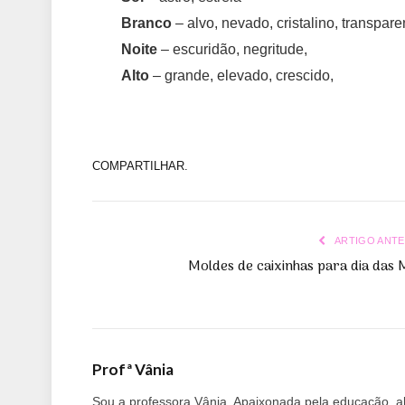
Branco
– alvo, nevado, cristalino, transpare
Noite
– escuridão, negritude,
Alto
– grande, elevado, crescido,
COMPARTILHAR.
ARTIGO ANTE
Moldes de caixinhas para dia das 
Profª Vânia
Sou a professora Vânia. Apaixonada pela educação, alf