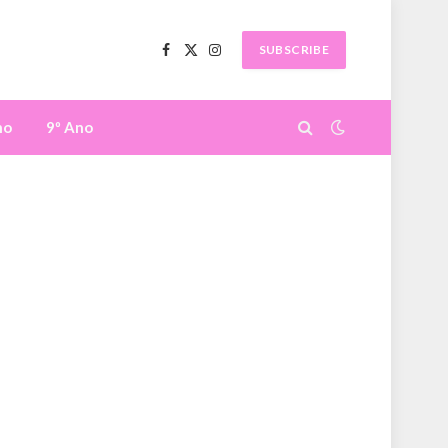
SUBSCRIBE
Facebook
X
Instagram
(Twitter)
no
9º Ano