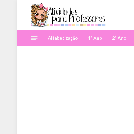
Alfabetização
1º Ano
2º Ano