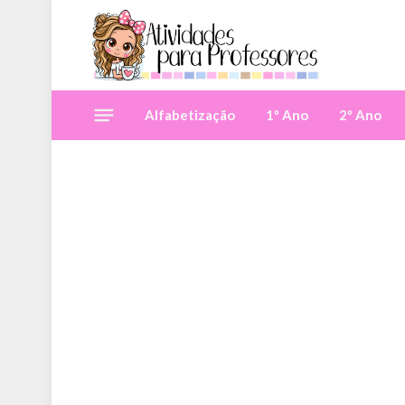
Alfabetização
1º Ano
2º Ano