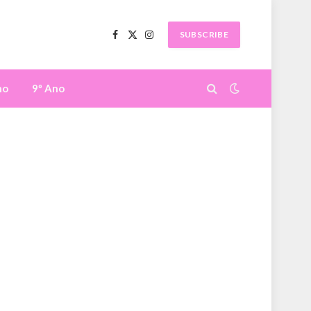
SUBSCRIBE
Facebook
X
Instagram
(Twitter)
no
9º Ano