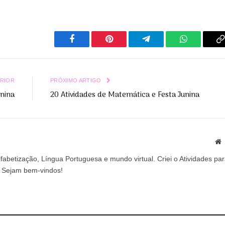
Facebook
Pinterest
Telegrama
WhatsApp
C
L
RIOR
PRÓXIMO ARTIGO
unina
20 Atividades de Matemática e Festa Junina
S
abetização, Língua Portuguesa e mundo virtual. Criei o Atividades pa
a. Sejam bem-vindos!