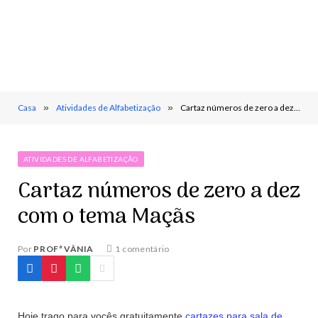
Casa
»
Atividades de Alfabetização
»
Cartaz números de zero a dez com o tema Maçãs
ATIVIDADES DE ALFABETIZAÇÃO
Cartaz números de zero a dez
com o tema Maçãs
Por
PROFª VÂNIA
1 comentário
Hoje trago para vocês gratuitamente
cartazes para sala de