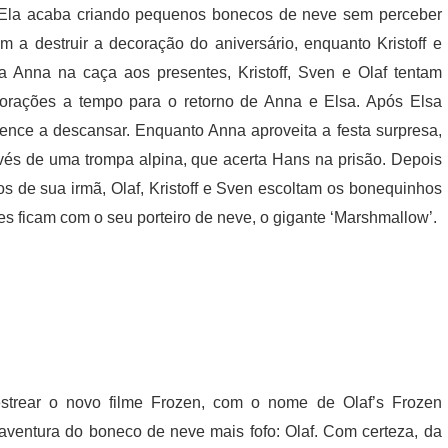
Ela acaba criando pequenos bonecos de neve sem perceber
a destruir a decoração do aniversário, enquanto Kristoff e
a Anna na caça aos presentes, Kristoff, Sven e Olaf tentam
ecorações a tempo para o retorno de Anna e Elsa. Após Elsa
vence a descansar. Enquanto Anna aproveita a festa surpresa,
avés de uma trompa alpina, que acerta Hans na prisão. Depois
 de sua irmã, Olaf, Kristoff e Sven escoltam os bonequinhos
es ficam com o seu porteiro de neve, o gigante ‘Marshmallow’.
strear o novo filme Frozen, com o nome de Olaf’s Frozen
aventura do boneco de neve mais fofo: Olaf. Com certeza, da