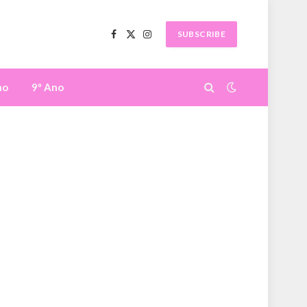
SUBSCRIBE
Facebook
X
Instagram
(Twitter)
no
9º Ano