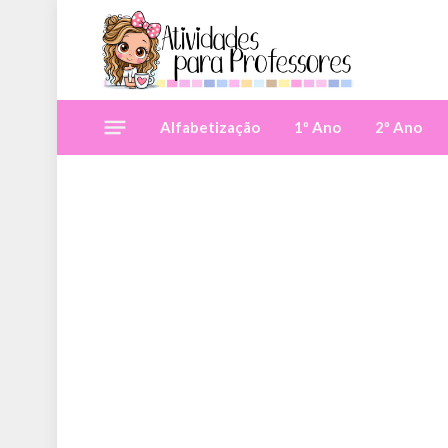
Alfabetização
1º Ano
2º Ano