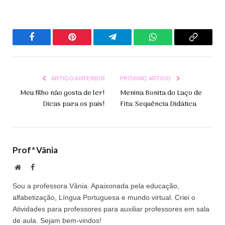
Facebook
Pinterest
Telegrama
WhatsApp
Copiar
Link
ARTIGO ANTERIOR
PRÓXIMO ARTIGO
Meu filho não gosta de ler!
Menina Bonita do Laço de
Dicas para os pais!
Fita: Sequência Didática
Profª Vânia
Site
Facebook
Sou a professora Vânia. Apaixonada pela educação,
alfabetização, Língua Portuguesa e mundo virtual. Criei o
Atividades para professores para auxiliar professores em sala
de aula. Sejam bem-vindos!