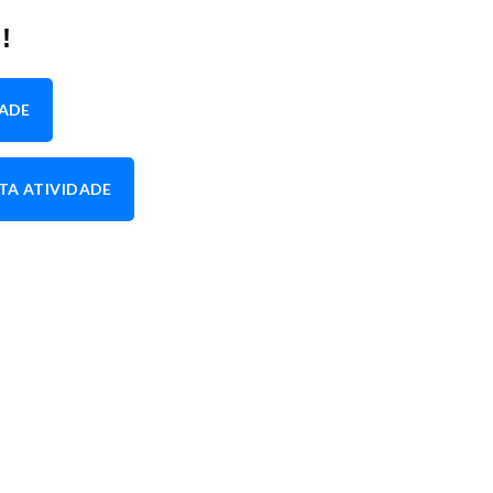
!
DADE
TA ATIVIDADE