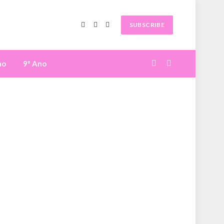
SUBSCRIBE
Facebook
X
Instagram
(Twitter)
no
9º Ano