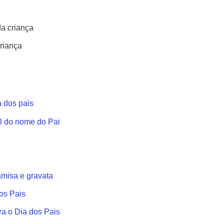
a criança
criança
a dos pais
al do nome do Pai
amisa e gravata
os Pais
a o Dia dos Pais