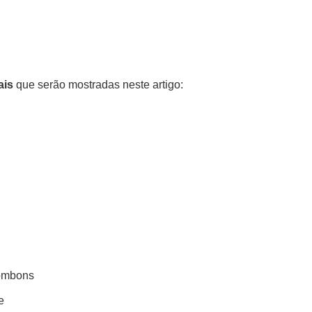
ais
que serão mostradas neste artigo:
bombons
e