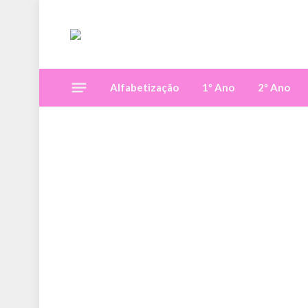
Alfabetização
1º Ano
2º Ano