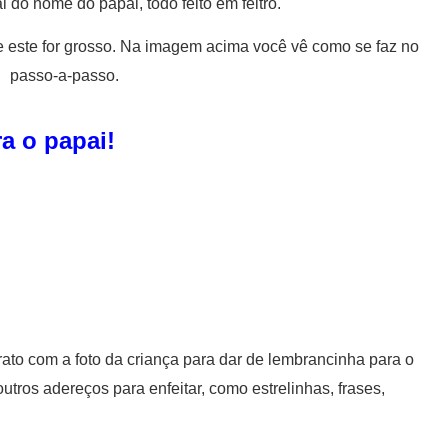
l do nome do papai, todo feito em feltro.
e este for grosso. Na imagem acima você vê como se faz no
passo-a-passo.
ra o papai!
rato com a foto da criança para dar de lembrancinha para o
utros adereços para enfeitar, como estrelinhas, frases,