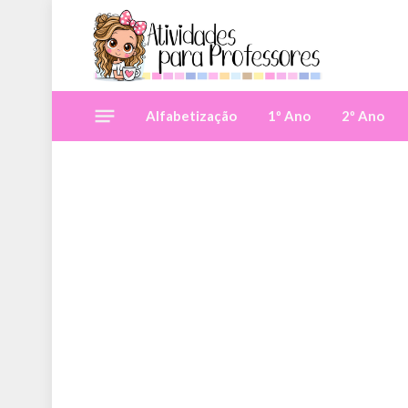
Alfabetização
1º Ano
2º Ano