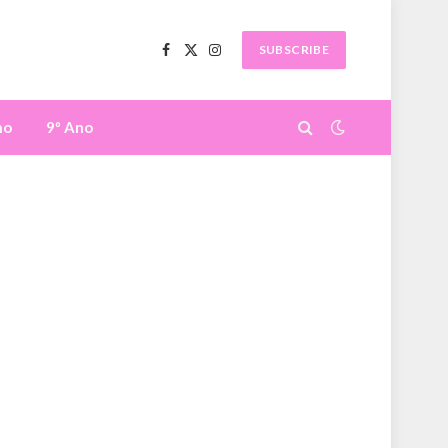
SUBSCRIBE
Facebook
X
Instagram
(Twitter)
no
9º Ano