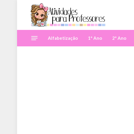
Alfabetização
1º Ano
2º Ano