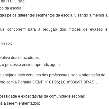
os da HTPC são:
co da escola;
idas pelos diferentes segmentos da escola, visando a melhoria
as que concorrem para a redução dos índices de evasão e
ofessor;
oletivo dos educadores;
a, o processo ensino-aprendizagem.
 planejada pelo conjunto dos professores, sob a orientação do
cordo com a Portaria CENP nº 01/96; LC nº836/97 BRASIL,
 necessidade e expectativas da comunidade escolar;
is a serem enfrentados;