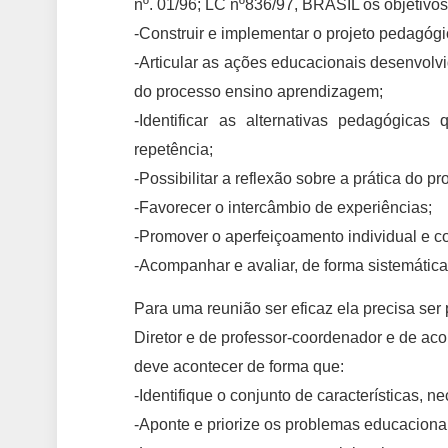
nº. 01/96; LC nº836/97, BRASIL os objetiv
-Construir e implementar o projeto pedagógi
-Articular as ações educacionais desenvolv
do processo ensino aprendizagem;
-Identificar as alternativas pedagógic
repetência;
-Possibilitar a reflexão sobre a prática do pr
-Favorecer o intercâmbio de experiências;
-Promover o aperfeiçoamento individual e c
-Acompanhar e avaliar, de forma sistemátic
Para uma reunião ser eficaz ela precisa ser
Diretor e de professor-coordenador e de a
deve acontecer de forma que:
-Identifique o conjunto de características,
-Aponte e priorize os problemas educaciona