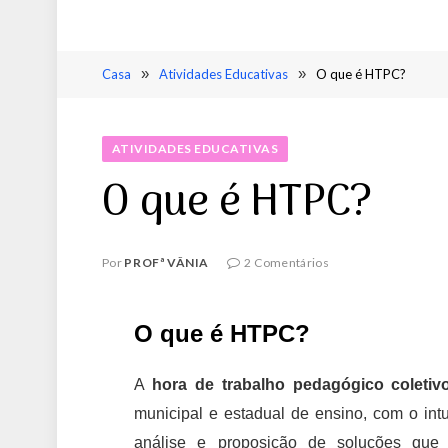
Casa
»
Atividades Educativas
»
O que é HTPC?
ATIVIDADES EDUCATIVAS
O que é HTPC?
Por
PROFª VÂNIA
2 Comentários
O que é HTPC?
A
hora de trabalho pedagógico coletiv
municipal e estadual de ensino, com o int
análise e proposição de soluções que 