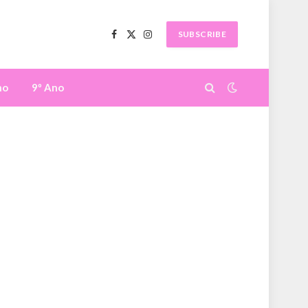
SUBSCRIBE
Facebook
X
Instagram
(Twitter)
no
9º Ano