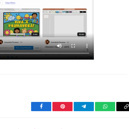
Facebook
Pinterest
Telegrama
WhatsApp
C
L