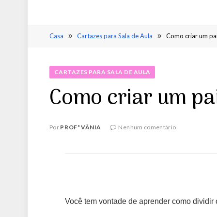
Casa
»
Cartazes para Sala de Aula
»
Como criar um pai
CARTAZES PARA SALA DE AULA
Como criar um pai
Por
PROFª VÂNIA
Nenhum comentário
Você tem vontade de aprender como dividir 