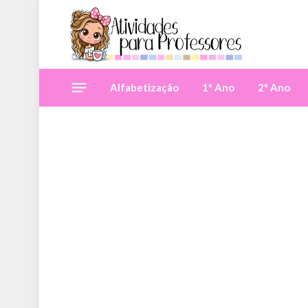
Alfabetização
1º Ano
2º Ano