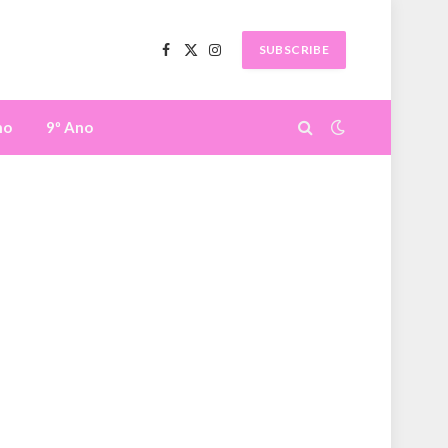
SUBSCRIBE
Facebook
X
Instagram
(Twitter)
no
9º Ano