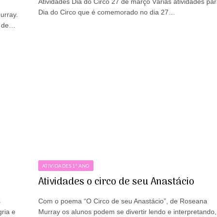
Atividades Dia do Circo 27 de março Várias atividades par
Dia do Circo que é comemorado no dia 27…
urray.
a de…
ATIVIDADES 1º ANO
Atividades o circo de seu Anastácio
s
Com o poema “O Circo de seu Anastácio”, de Roseana
ria e
Murray os alunos podem se divertir lendo e interpretando,