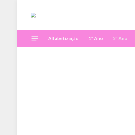
Alfabetização
1º Ano
2º Ano