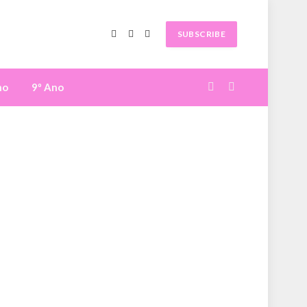
SUBSCRIBE
Facebook
X
Instagram
(Twitter)
no
9º Ano