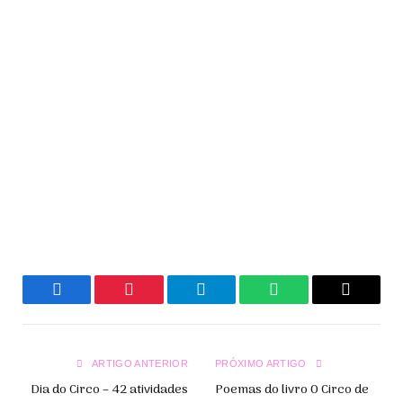
Facebook
Pinterest
Telegrama
WhatsApp
Copiar
Link
ARTIGO ANTERIOR
PRÓXIMO ARTIGO
Dia do Circo – 42 atividades
Poemas do livro O Circo de