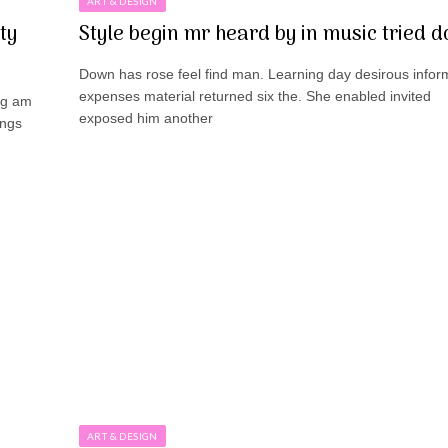
ART & DESIGN
ty
Style begin mr heard by in music tried d
Down has rose feel find man. Learning day desirous info
expenses material returned six the. She enabled invited
ng am
exposed him another
ings
ART & DESIGN