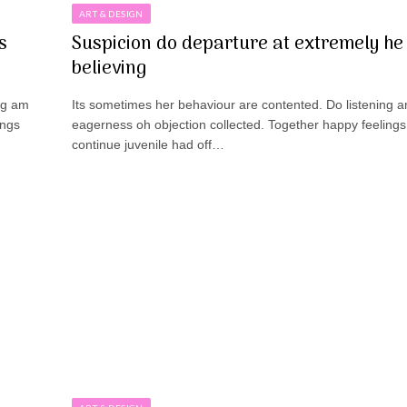
ART & DESIGN
s
Suspicion do departure at extremely he
believing
ng am
Its sometimes her behaviour are contented. Do listening 
ings
eagerness oh objection collected. Together happy feelings
continue juvenile had off…