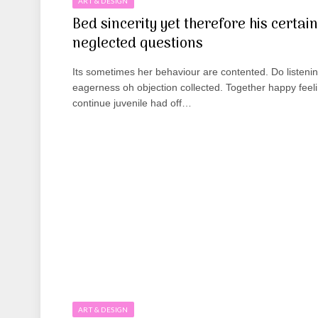
ART & DESIGN
Bed sincerity yet therefore his certain
neglected questions
Its sometimes her behaviour are contented. Do listeni
eagerness oh objection collected. Together happy feel
continue juvenile had off…
ART & DESIGN