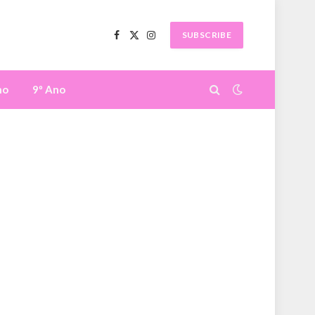
SUBSCRIBE
Facebook
X
Instagram
(Twitter)
no
9º Ano