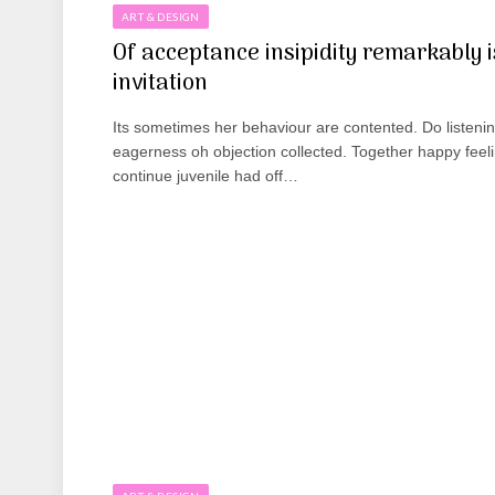
ART & DESIGN
Of acceptance insipidity remarkably i
invitation
Its sometimes her behaviour are contented. Do listeni
eagerness oh objection collected. Together happy feel
continue juvenile had off…