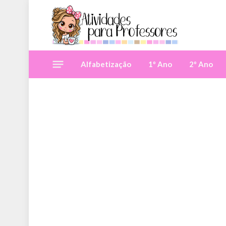
Alfabetização
1º Ano
2º Ano