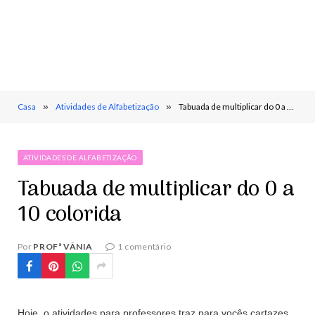
Casa
»
Atividades de Alfabetização
»
Tabuada de multiplicar do 0 a 10 colorida
ATIVIDADES DE ALFABETIZAÇÃO
Tabuada de multiplicar do 0 a
10 colorida
Por
PROFª VÂNIA
1 comentário
Hoje, o atividades para professores traz para vocês cartazes