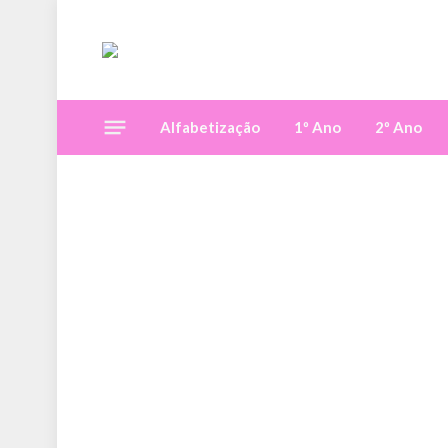
Alfabetização
1º Ano
2º Ano