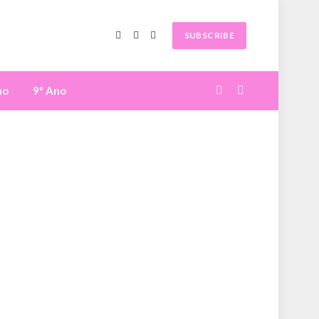
SUBSCRIBE
Facebook
X
Instagram
(Twitter)
no
9º Ano