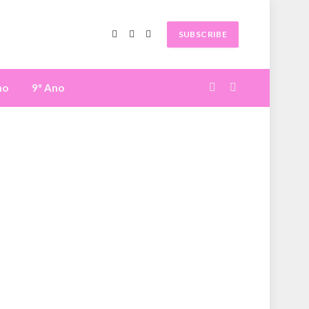
SUBSCRIBE
Facebook
X
Instagram
(Twitter)
no
9º Ano