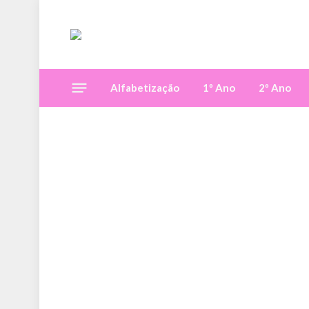
Alfabetização
1º Ano
2º Ano