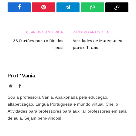
Facebook
Pinterest
Telegrama
WhatsApp
Copiar
Link
ARTIGO ANTERIOR
PRÓXIMO ARTIGO
33 Cartões para o Dia dos
Atividades de Matemática
pais
para o 1º ano
Profª Vânia
Site
Facebook
Sou a professora Vânia. Apaixonada pela educação,
alfabetização, Língua Portuguesa e mundo virtual. Criei o
Atividades para professores para auxiliar professores em sala
de aula. Sejam bem-vindos!