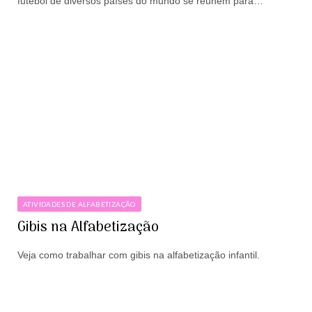
futebol de diversos países do mundo se reúnem para…
ATIVIDADES DE ALFABETIZAÇÃO
Gibis na Alfabetização
Veja como trabalhar com gibis na alfabetização infantil.