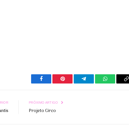
Facebook
Pinterest
Telegrama
WhatsApp
C
L
RIOR
PRÓXIMO ARTIGO
antis
Projeto Circo