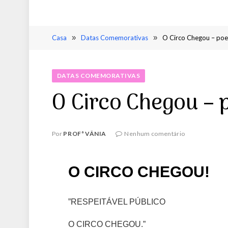
Casa
»
Datas Comemorativas
»
O Circo Chegou – poesi
DATAS COMEMORATIVAS
O Circo Chegou – p
Por
PROFª VÂNIA
Nenhum comentário
O CIRCO CHEGOU!
”RESPEITÁVEL PÚBLICO
O CIRCO CHEGOU.”