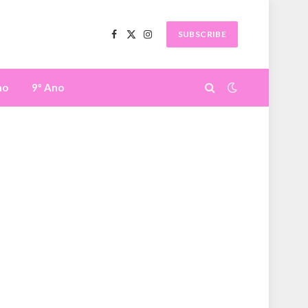
SUBSCRIBE
Facebook
X
Instagram
(Twitter)
no
9º Ano