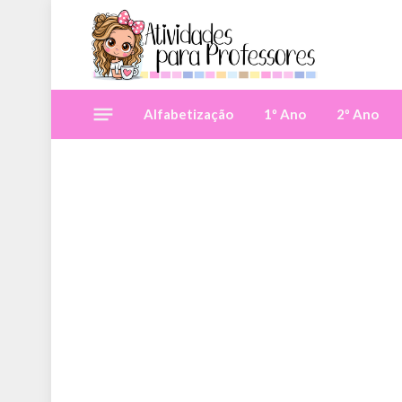
Alfabetização
1º Ano
2º Ano