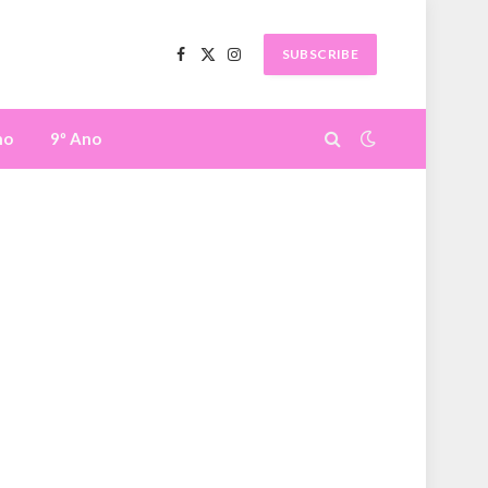
SUBSCRIBE
Facebook
X
Instagram
(Twitter)
no
9º Ano