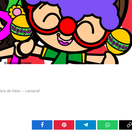
ura de fotos – carnaval
Facebook
Pinterest
Telegrama
WhatsApp
C