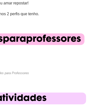
u amar repostar!
os 2 perfis que tenho.
des para Professores