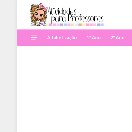
Alfabetização
1º Ano
2º Ano