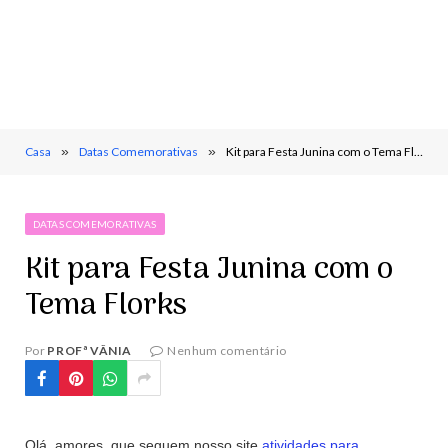
Casa
»
Datas Comemorativas
»
Kit para Festa Junina com o Tema Florks
DATAS COMEMORATIVAS
Kit para Festa Junina com o
Tema Florks
Por
PROFª VÂNIA
Nenhum comentário
Olá, amores, que seguem nosso site
atividades para