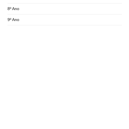
8º Ano
9º Ano