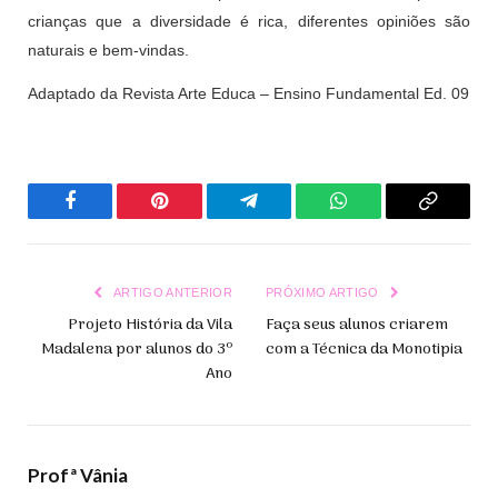
crianças que a diversidade é rica, diferentes opiniões são
naturais e bem-vindas.
Adaptado da Revista Arte Educa – Ensino Fundamental Ed. 09
Facebook
Pinterest
Telegrama
WhatsApp
Copiar
Link
ARTIGO ANTERIOR
PRÓXIMO ARTIGO
Projeto História da Vila
Faça seus alunos criarem
Madalena por alunos do 3º
com a Técnica da Monotipia
Ano
Profª Vânia