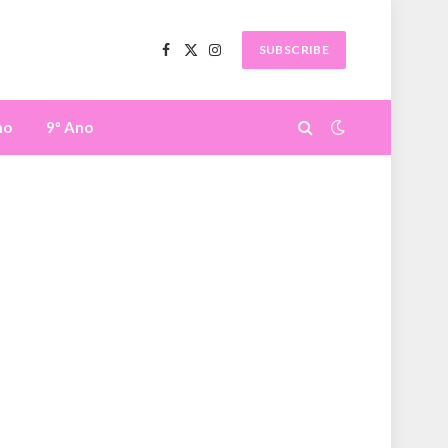
SUBSCRIBE
Facebook
X
Instagram
(Twitter)
no
9º Ano