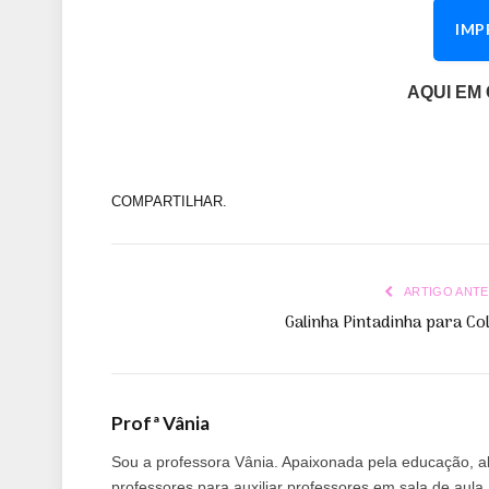
IMP
AQUI EM
COMPARTILHAR.
ARTIGO ANTE
Galinha Pintadinha para Co
Profª Vânia
Sou a professora Vânia. Apaixonada pela educação, alf
professores para auxiliar professores em sala de aul