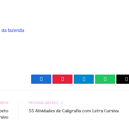
Facebook
Pinterest
Telegrama
WhatsApp
C
L
RIOR
PRÓXIMO ARTIGO
abeto
55 Atividades de Caligrafia com Letra Cursiva
rsivo