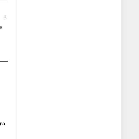
te
Facebook
ra
ara