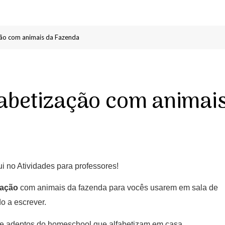
ção com animais da Fazenda
fabetização com animai
i no Atividades para professores!
zação
com animais da fazenda para vocês usarem em sala de
o a escrever.
s e adeptos do homeschool que alfabetizam em casa.