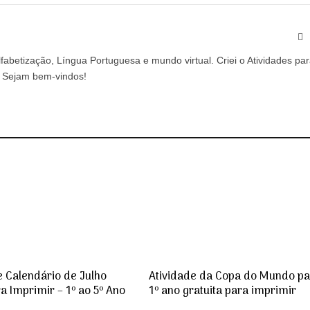
Si
abetização, Língua Portuguesa e mundo virtual. Criei o Atividades pa
a. Sejam bem-vindos!
e Calendário de Julho
Atividade da Copa do Mundo p
a Imprimir – 1º ao 5º Ano
1º ano gratuita para imprimir