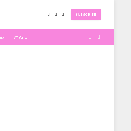
SUBSCRIBE
Facebook
X
Instagram
(Twitter)
no
9º Ano