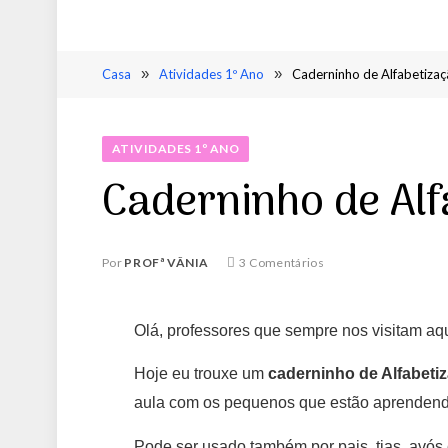
Casa
»
Atividades 1º Ano
»
Caderninho de Alfabetiza
ATIVIDADES 1º ANO
Caderninho de Al
Por
PROFª VÂNIA
3 Comentários
Olá, professores que sempre nos visitam aqu
Hoje eu trouxe um
caderninho de Alfabeti
aula com os pequenos que estão aprendend
Pode ser usado também por pais, tias, avó