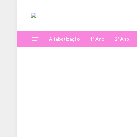
Alfabetização
1º Ano
2º Ano